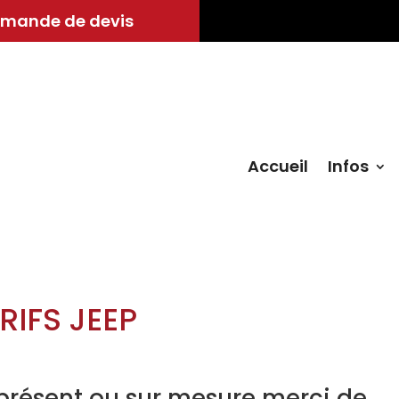
mande de devis
Accueil
Infos
RIFS JEEP
présent ou sur mesure merci de