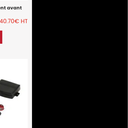
ent avant
40.70
€
HT