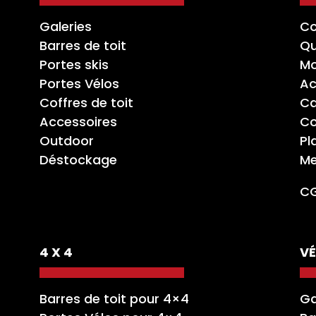
Galeries
Co
Barres de toit
Qu
Portes skis
Mo
Portes Vélos
Ac
Coffres de toit
Ca
Accessoires
Co
Outdoor
Pl
Déstockage
Me
C
4 X 4
VÉ
Barres de toit pour 4×4
Ga