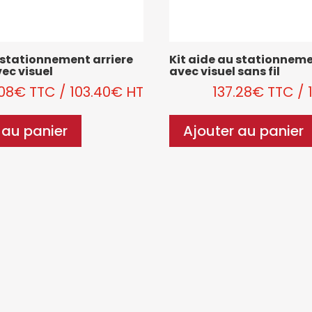
u stationnement arriere
Kit aide au stationneme
ec visuel
avec visuel sans fil
.08
€
TTC
/
103.40
€
HT
137.28
€
TTC
/
 au panier
Ajouter au panier