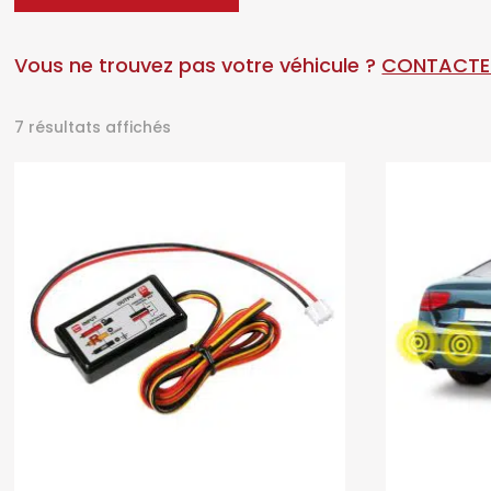
Vous ne trouvez pas votre véhicule ?
CONTACTE
Trié
7 résultats affichés
par
prix
croissant