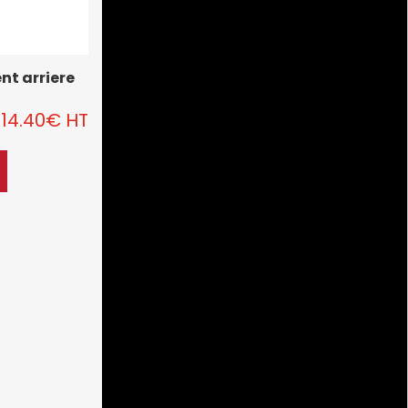
nt arriere
114.40
€
HT