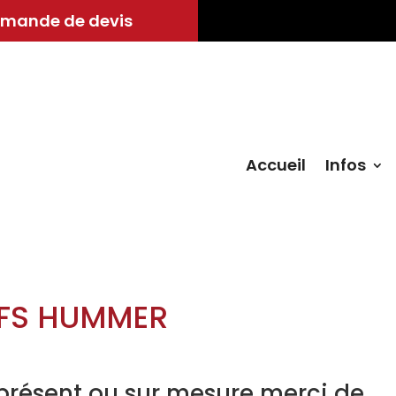
mande de devis
Accueil
Infos
IFS HUMMER
présent ou sur mesure merci de