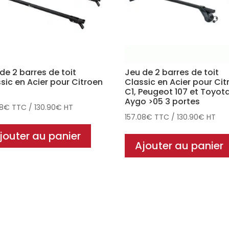
de 2 barres de toit
Jeu de 2 barres de toit
sic en Acier pour Citroen
Classic en Acier pour Cit
C1, Peugeot 107 et Toyot
Aygo >05 3 portes
08
€
TTC
/
130.90
€
HT
157.08
€
TTC
/
130.90
€
HT
jouter au panier
Ajouter au panier