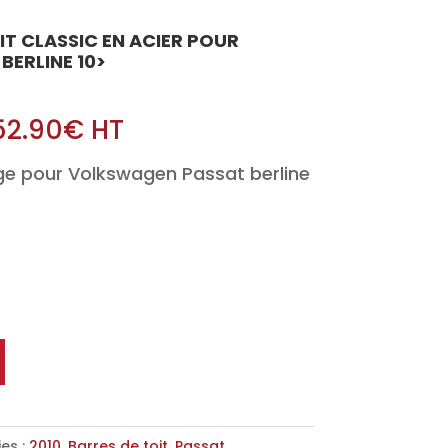
OIT CLASSIC EN ACIER POUR
ERLINE 10>
52.90
€
HT
ge pour Volkswagen Passat berline
es :
2010
,
Barres de toit
,
Passat
,