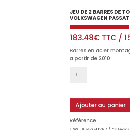
JEU DE 2 BARRES DE T
VOLKSWAGEN PASSAT B
183.48
€
TTC
/
1
Barres en acier monta
a partir de 2010
quantité
de
Jeu
de
2
Ajouter au panier
barres
de
Référence :
toit
UGS :
10553+L1282
Catégori