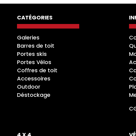
CATÉGORIES
I
Galeries
Co
Barres de toit
Qu
Portes skis
Mo
Portes Vélos
Ac
Coffres de toit
Ca
Accessoires
Co
Outdoor
Pl
Déstockage
Me
C
4 X 4
VÉ