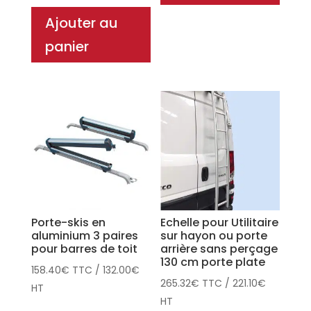
Ajouter au
panier
Porte-skis en
Echelle pour Utilitaire
aluminium 3 paires
sur hayon ou porte
pour barres de toit
arrière sans perçage
130 cm porte plate
158.40
€
TTC
/
132.00
€
265.32
€
TTC
/
221.10
€
HT
HT