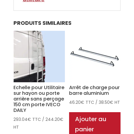
PRODUITS SIMILAIRES
Echelle pour Utilitaire
Arrêt de charge pour
sur hayon ou porte
barre aluminium
arrière sans perçage
46.20
€
TTC
/
38.50
€
HT
150 cm porte IVECO
DAILY
Ajouter au
293.04
€
TTC
/
244.20
€
HT
panier