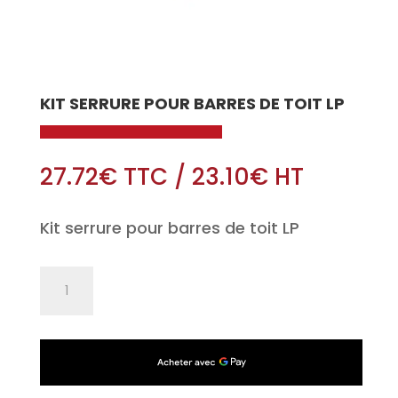
KIT SERRURE POUR BARRES DE TOIT LP
27.72
€
TTC
/
23.10
€
HT
Kit serrure pour barres de toit LP
quantité
de
Kit
serrure
pour
barres