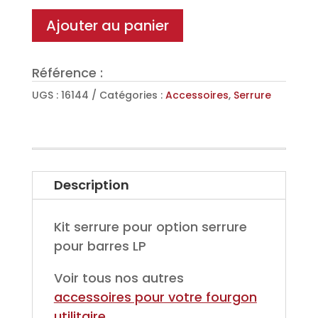
de
Ajouter au panier
toit
LP
Référence :
UGS :
16144
Catégories :
Accessoires
,
Serrure
Description
Kit serrure pour option serrure
pour barres LP
Voir tous nos autres
accessoires pour votre fourgon
utilitaire