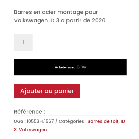
Barres en acier montage pour
Volkswagen ID 3 a partir de 2020
quantité
de
Jeu
de
2
barres
de
Ajouter au panier
toit
Classic
Référence :
en
Acier
UGS :
10553+L1567
Catégories :
Barres de toit
,
ID
pour
3
,
Volkswagen
Volkswagen