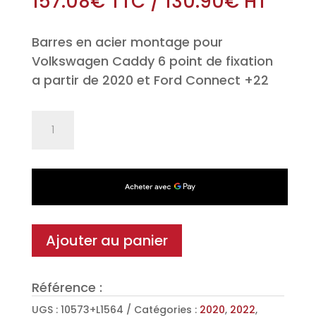
157.08
€
TTC
/
130.90
€
HT
Barres en acier montage pour
Volkswagen Caddy 6 point de fixation
a partir de 2020 et Ford Connect +22
quantité
de
Jeu
de
2
barres
de
Ajouter au panier
toit
Classic
Référence :
en
Acier
UGS :
10573+L1564
Catégories :
2020
,
2022
,