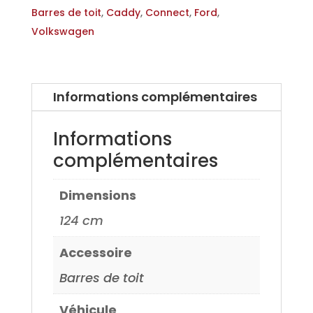
pour
Barres de toit
,
Caddy
,
Connect
,
Ford
,
Volkswagen
Volkswagen
Caddy
6
point
Informations complémentaires
de
fixation
Informations
20>
complémentaires
Dimensions
124 cm
Accessoire
Barres de toit
Véhicule