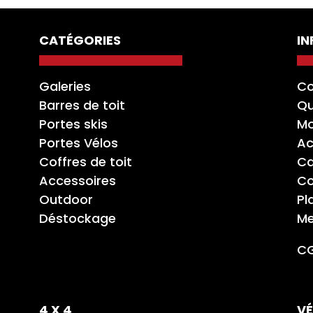
CATÉGORIES
I
Galeries
Co
Barres de toit
Qu
Portes skis
Mo
Portes Vélos
Ac
Coffres de toit
Ca
Accessoires
Co
Outdoor
Pl
Déstockage
Me
C
4 X 4
VÉ