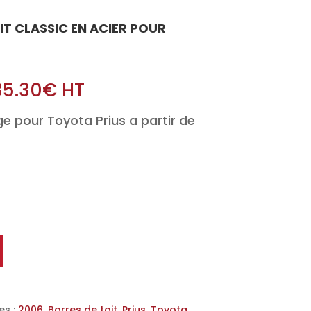
OIT CLASSIC EN ACIER POUR
35.30
€
HT
e pour Toyota Prius a partir de
es :
2006
,
Barres de toit
,
Prius
,
Toyota