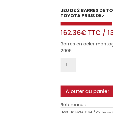
JEU DE 2 BARRES DE T
TOYOTA PRIUS 06>
162.36
€
TTC
/
1
Barres en acier montag
2006
quantité
de
Jeu
de
2
Ajouter au panier
barres
de
Référence :
toit
UGS :
10553+L1164
Catégori