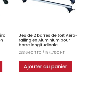
éro
Jeu de 2 barres de toit Aéro-
ën
railing en Aluminium pour
barre longitudinale
233.64
€
TTC
/
194.70
€
HT
Ajouter au panier