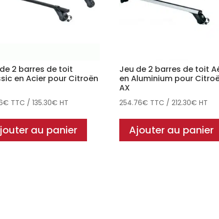
de 2 barres de toit
Jeu de 2 barres de toit A
sic en Acier pour Citroën
en Aluminium pour Citro
AX
6
€
TTC
/
135.30
€
HT
254.76
€
TTC
/
212.30
€
HT
jouter au panier
Ajouter au panier