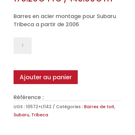
Barres en acier montage pour Subaru
Tribeca a partir de 2006
quantité
de
Jeu
de
2
Ajouter au panier
barres
de
Référence :
toit
Classic
UGS :
10572+L1142
Catégories :
Barres de toit
,
en
Subaru
,
Tribeca
Acier
pour