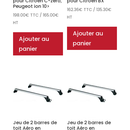
pour Citroën C-zero,
pour Citroën BX
Peugeot ion 10>
162.36
€
TTC
/
135.30
€
198.00
€
TTC
/
165.00
€
HT
HT
Ajouter au
Ajouter au
panier
panier
Jeu de 2 barres de
Jeu de 2 barres de
toit Aéro en
toit Aéro en