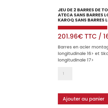
JEU DE 2 BARRES DE T
ATECA SANS BARRES L
KAROQ SANS BARRES L
201.96
€
TTC
/
1
Barres en acier monta
longitudinale 16> et S
longitudinale 17>
quantité
de
Jeu
de
2
Ajouter au panier
barres