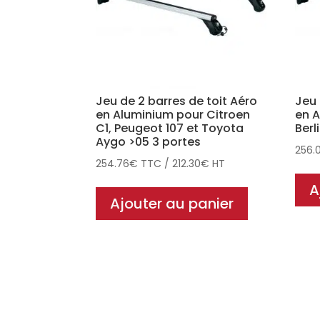
Jeu de 2 barres de toit Aéro
Jeu 
en Aluminium pour Citroen
en A
C1, Peugeot 107 et Toyota
Berl
Aygo >05 3 portes
256.
254.76
€
TTC
/
212.30
€
HT
A
Ajouter au panier