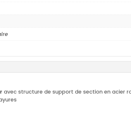
longitudinale
17>
aire
r
avec structure de support de section en acier 
rayures