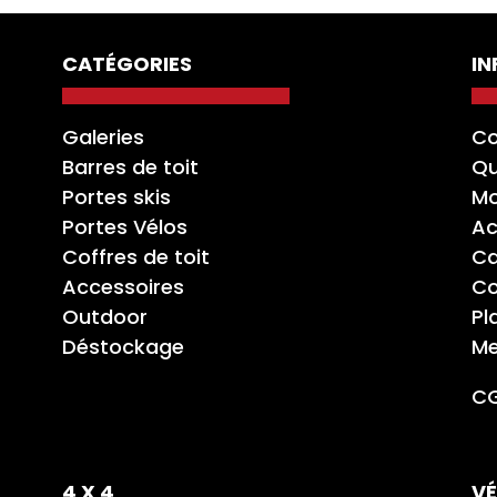
CATÉGORIES
I
Galeries
Co
Barres de toit
Qu
Portes skis
Mo
Portes Vélos
Ac
Coffres de toit
Ca
Accessoires
Co
Outdoor
Pl
Déstockage
Me
C
4 X 4
VÉ