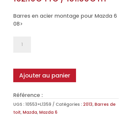
Barres en acier montage pour Mazda 6
08>
quantité
de
Jeu
de
2
Ajouter au panier
barres
de
Référence :
toit
Classic
UGS :
10553+L1359
Catégories :
2013
,
Barres de
en
toit
,
Mazda
,
Mazda 6
Acier
pour