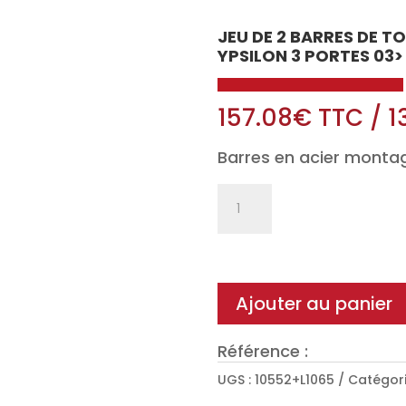
JEU DE 2 BARRES DE T
YPSILON 3 PORTES 03>
157.08
€
TTC
/
1
Barres en acier montag
quantité
de
Jeu
de
2
Ajouter au panier
barres
de
Référence :
toit
UGS :
10552+L1065
Catégori
Classic