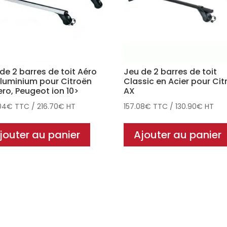
de 2 barres de toit Aéro
Jeu de 2 barres de toit
luminium pour Citroën
Classic en Acier pour Cit
ro, Peugeot ion 10>
AX
04
€
TTC
/
216.70
€
HT
157.08
€
TTC
/
130.90
€
HT
jouter au panier
Ajouter au panier