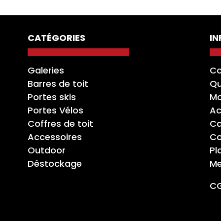
CATÉGORIES
I
Galeries
Co
Barres de toit
Qu
Portes skis
Mo
Portes Vélos
Ac
Coffres de toit
Ca
Accessoires
Co
Outdoor
Pl
Déstockage
Me
C