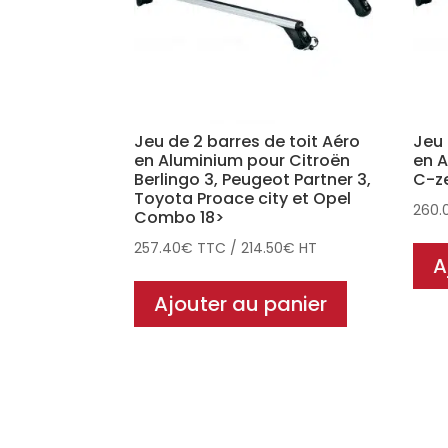
Jeu de 2 barres de toit Aéro
Jeu 
en Aluminium pour Citroën
en A
Berlingo 3, Peugeot Partner 3,
C-ze
Toyota Proace city et Opel
260.
Combo 18>
257.40
€
TTC
/
214.50
€
HT
A
Ajouter au panier