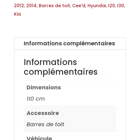
pour
2012
,
2014
,
Barres de toit
,
Cee'd
,
Hyundai
,
I20
,
I30
,
Kia
Kia
Cee'd
07>
12>,
Informations complémentaires
Hyundai
I30
Informations
07>
complémentaires
12>,
Hyundai
Dimensions
I20
14>
110 cm
Accessoire
Barres de toit
Véhicule