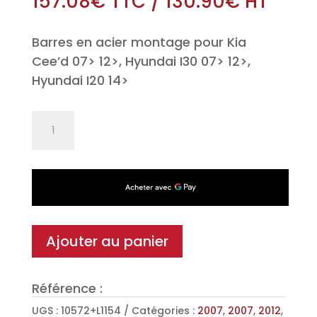
157.08
€
TTC
/
130.90
€
HT
Barres en acier montage pour Kia
Cee’d 07> 12>, Hyundai I30 07> 12>,
Hyundai I20 14>
quantité
de
Jeu
de
2
barres
de
Ajouter au panier
toit
Classic
Référence :
en
Acier
UGS :
10572+L1154
Catégories :
2007
,
2007
,
2012
,