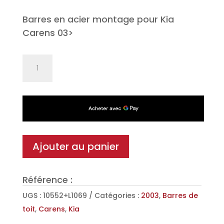
Barres en acier montage pour Kia
Carens 03>
quantité
de
Jeu
de
2
barres
de
Ajouter au panier
toit
Classic
Référence :
en
Acier
UGS :
10552+L1069
Catégories :
2003
,
Barres de
pour
toit
,
Carens
,
Kia
Kia