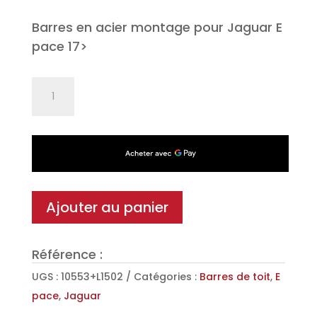
Barres en acier montage pour Jaguar E
pace 17>
quantité
de
Jeu
de
2
barres
de
Ajouter au panier
toit
Classic
Référence :
en
Acier
UGS :
10553+L1502
Catégories :
Barres de toit
,
E
pour
pace
,
Jaguar
Jaguar