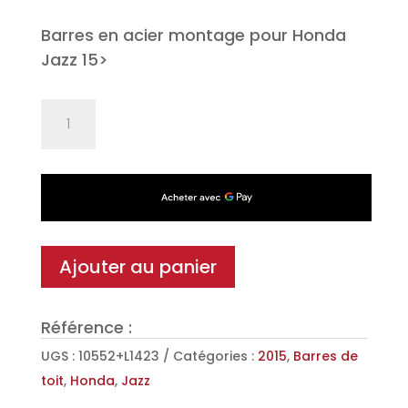
Barres en acier montage pour Honda
Jazz 15>
quantité
de
Jeu
de
2
barres
de
Ajouter au panier
toit
Classic
Référence :
en
Acier
UGS :
10552+L1423
Catégories :
2015
,
Barres de
pour
toit
,
Honda
,
Jazz
Honda