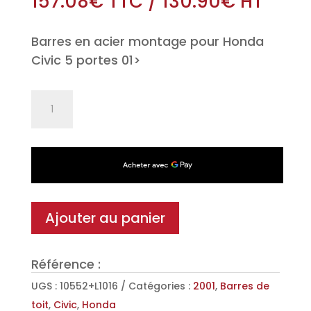
157.08
€
TTC
/
130.90
€
HT
Barres en acier montage pour Honda
Civic 5 portes 01>
quantité
de
Jeu
de
2
barres
de
Ajouter au panier
toit
Classic
Référence :
en
Acier
UGS :
10552+L1016
Catégories :
2001
,
Barres de
pour
toit
,
Civic
,
Honda