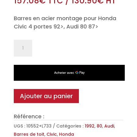
157.08
€
TTC
/
130.90
€
HT
Barres en acier montage pour Honda
Civic 4 portes 92>, Audi 80 87>
quantité
de
Jeu
de
2
barres
de
Ajouter au panier
toit
Classic
Référence :
en
Acier
UGS :
10552+L733
Catégories :
1992
,
80
,
Audi
,
pour
Barres de toit
,
Civic
,
Honda