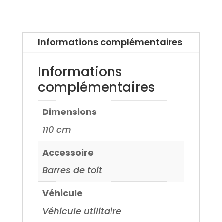
Honda
Civic
4
Informations complémentaires
portes
92>,
Informations
Audi
complémentaires
80
87>
Dimensions
110 cm
Accessoire
Barres de toit
Véhicule
Véhicule utilitaire