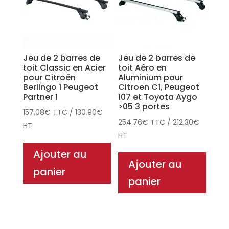
Jeu de 2 barres de
Jeu de 2 barres de
toit Classic en Acier
toit Aéro en
pour Citroën
Aluminium pour
Berlingo 1 Peugeot
Citroen C1, Peugeot
Partner 1
107 et Toyota Aygo
>05 3 portes
157.08
€
TTC
/
130.90
€
254.76
€
TTC
/
212.30
€
HT
HT
Ajouter au
Ajouter au
panier
panier