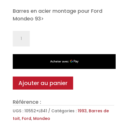
Barres en acier montage pour Ford
Mondeo 93>
quantité
de
Jeu
de
2
barres
de
Ajouter au panier
toit
Classic
Référence :
en
Acier
UGS :
10552+L841
Catégories :
1993
,
Barres de
pour
toit
,
Ford
,
Mondeo
Ford