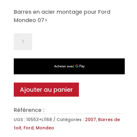
Barres en acier montage pour Ford
Mondeo 07>
quantité
de
Jeu
de
2
barres
de
Ajouter au panier
toit
Classic
Référence :
en
Acier
UGS :
10553+L1168
Catégories :
2007
,
Barres de
pour
toit
,
Ford
,
Mondeo
Ford