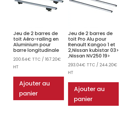
Jeu de 2 barres de
Jeu de 2 barres de
toit Aéro-railing en
toit Pro Alu pour
Aluminium pour
Renault Kangoo 1 et
barre longitudinale
2,Nissan kubistar 03>
,Nissan NV250 19>
200.64
€
TTC
/
167.20
€
293.04
€
TTC
/
244.20
€
HT
HT
Ajouter au
Ajouter au
panier
panier