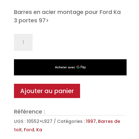
Barres en acier montage pour Ford Ka
3 portes 97>
quantité
de
Jeu
de
2
barres
de
Ajouter au panier
toit
Classic
Référence :
en
Acier
UGS :
10552+L927
Catégories :
1997
,
Barres de
pour
toit
,
Ford
,
Ka
Ford