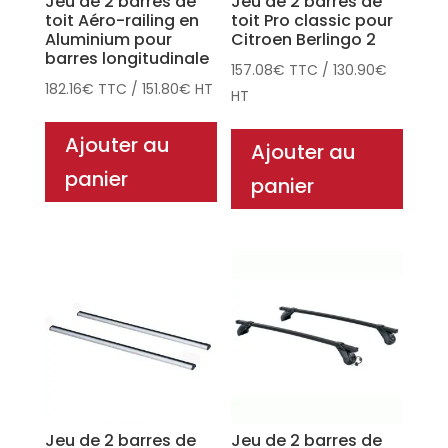
Jeu de 2 barres de
Jeu de 2 barres de
toit Aéro-railing en
toit Pro classic pour
Aluminium pour
Citroen Berlingo 2
barres longitudinale
157.08
€
TTC
/
130.90
€
182.16
€
TTC
/
151.80
€
HT
HT
Ajouter au
Ajouter au
panier
panier
Jeu de 2 barres de
Jeu de 2 barres de