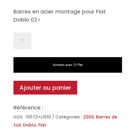
Barres en acier montage pour Fiat
Doblo 02>
quantité
de
Jeu
de
2
barres
de
Ajouter au panier
toit
Classic
Référence :
en
Acier
UGS :
10573+L1010
Catégories :
2000
,
Barres de
pour
toit
,
Doblo
,
Fiat
Fiat