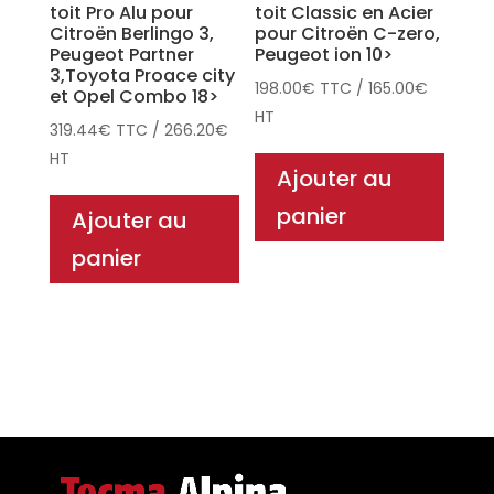
toit Pro Alu pour
toit Classic en Acier
Citroën Berlingo 3,
pour Citroën C-zero,
Peugeot Partner
Peugeot ion 10>
3,Toyota Proace city
198.00
€
TTC
/
165.00
€
et Opel Combo 18>
HT
319.44
€
TTC
/
266.20
€
HT
Ajouter au
panier
Ajouter au
panier