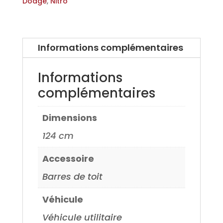
en
Dodge
,
Nitro
Acier
pour
Dodge
Informations complémentaires
Nitro
avec
Informations
barres
complémentaires
longitudinale
en
Dimensions
plastique
07>
124 cm
Accessoire
Barres de toit
Véhicule
Véhicule utilitaire