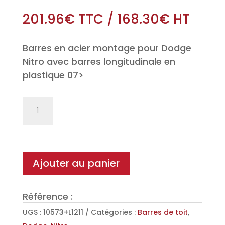
201.96
€
TTC
/
168.30
€
HT
Barres en acier montage pour Dodge
Nitro avec barres longitudinale en
plastique 07>
quantité
de
Jeu
de
2
Ajouter au panier
barres
de
Référence :
toit
Classic
UGS :
10573+L1211
Catégories :
Barres de toit
,