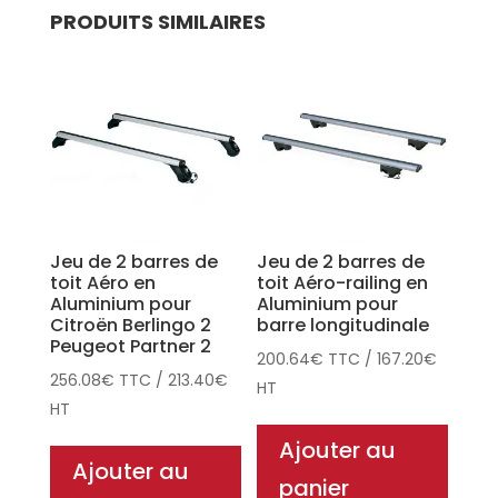
PRODUITS SIMILAIRES
Jeu de 2 barres de
Jeu de 2 barres de
toit Aéro en
toit Aéro-railing en
Aluminium pour
Aluminium pour
Citroën Berlingo 2
barre longitudinale
Peugeot Partner 2
200.64
€
TTC
/
167.20
€
256.08
€
TTC
/
213.40
€
HT
HT
Ajouter au
Ajouter au
panier