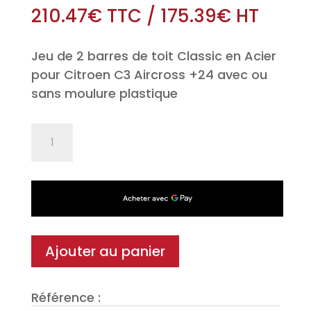
210.47
€
TTC
/
175.39
€
HT
Jeu de 2 barres de toit Classic en Acier
pour Citroen C3 Aircross +24 avec ou
sans moulure plastique
quantité
de
Jeu
de
2
barres
de
Ajouter au panier
toit
Classic
Référence :
en