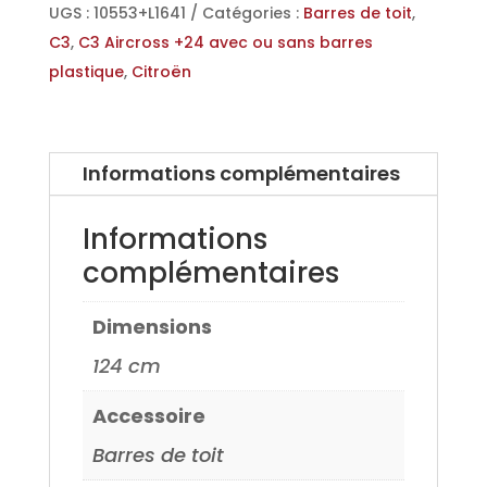
Acier
UGS :
10553+L1641
Catégories :
Barres de toit
,
pour
C3
,
C3 Aircross +24 avec ou sans barres
Citroen
plastique
,
Citroën
C3
Aircross
+24
Informations complémentaires
avec
ou
Informations
sans
complémentaires
moulure
plastique
Dimensions
124 cm
Accessoire
Barres de toit