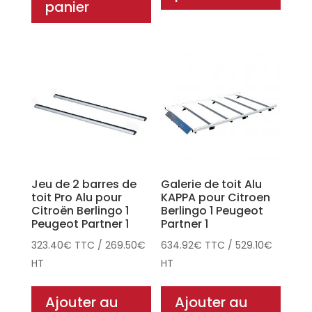
panier
Jeu de 2 barres de
Galerie de toit Alu
toit Pro Alu pour
KAPPA pour Citroen
Citroën Berlingo 1
Berlingo 1 Peugeot
Peugeot Partner 1
Partner 1
323.40
€
TTC
/
269.50
€
634.92
€
TTC
/
529.10
€
HT
HT
Ajouter au
Ajouter au