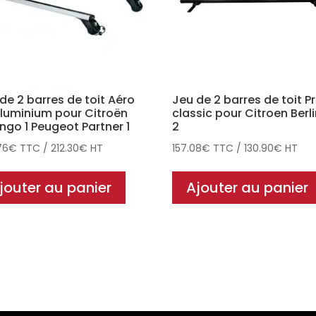
de 2 barres de toit Aéro
Jeu de 2 barres de toit P
luminium pour Citroën
classic pour Citroen Berl
ingo 1 Peugeot Partner 1
2
76
€
TTC
/
212.30
€
HT
157.08
€
TTC
/
130.90
€
HT
jouter au panier
Ajouter au panier