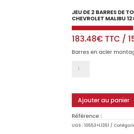
JEU DE 2 BARRES DE T
CHEVROLET MALIBU 12
183.48
€
TTC
/
1
Barres en acier montag
quantité
de
Jeu
de
2
Ajouter au panier
barres
de
Référence :
toit
UGS :
10553+L1351
Catégori
Classic