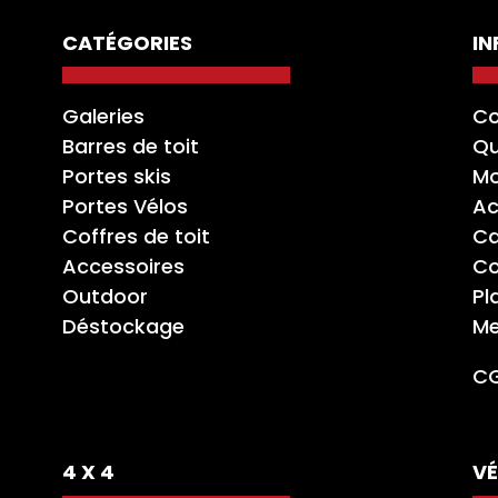
CATÉGORIES
I
Galeries
Co
Barres de toit
Qu
Portes skis
Mo
Portes Vélos
Ac
Coffres de toit
Ca
Accessoires
Co
Outdoor
Pl
Déstockage
Me
C
4 X 4
VÉ