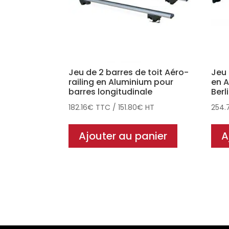
Jeu de 2 barres de toit Aéro-
Jeu 
railing en Aluminium pour
en A
barres longitudinale
Berl
182.16
€
TTC
/
151.80
€
HT
254.
Ajouter au panier
A