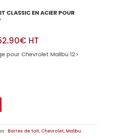
OIT CLASSIC EN ACIER POUR
>
52.90
€
HT
e pour Chevrolet Malibu 12>
es :
Barres de toit
,
Chevrolet
,
Malibu