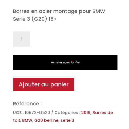
Barres en acier montage pour BMW
Serie 3 (G20) 18>
quantité
de
Jeu
de
2
barres
de
Ajouter au panier
toit
Classic
Référence :
en
Acier
UGS :
10572+L1520
Catégories :
2019
,
Barres de
pour
toit
,
BMW
,
G20 berline
,
serie 3
BMW