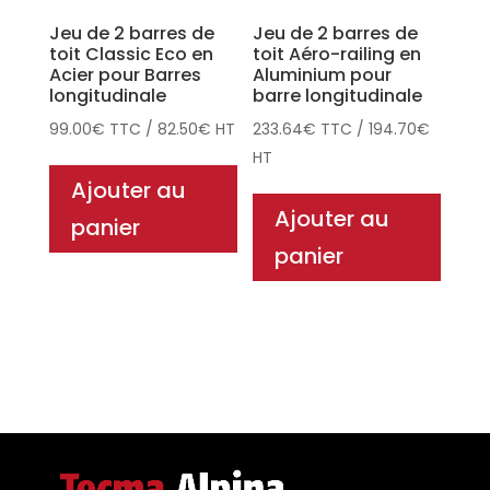
Jeu de 2 barres de
Jeu de 2 barres de
toit Classic Eco en
toit Aéro-railing en
Acier pour Barres
Aluminium pour
longitudinale
barre longitudinale
99.00
€
TTC
/
82.50
€
HT
233.64
€
TTC
/
194.70
€
HT
Ajouter au
Ajouter au
panier
panier