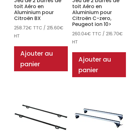
Jeu de 2 barres de
Jeu de 2 barres de
toit Aéro en
toit Aéro en
Aluminium pour
Aluminium pour
Citroën BX
Citroën C-zero,
Peugeot ion 10>
258.72
€
TTC
/
215.60
€
260.04
€
TTC
/
216.70
€
HT
HT
Ajouter au
Ajouter au
panier
panier