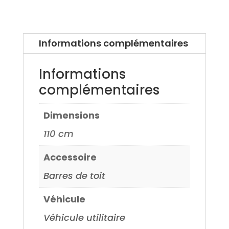
Alfa
Roméo
156
Informations complémentaires
Berline
97>
Informations
complémentaires
Dimensions
110 cm
Accessoire
Barres de toit
Véhicule
Véhicule utilitaire