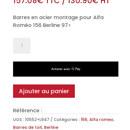
157.08
€
TTC
/
130.90
€
HT
Barres en acier montage pour Alfa
Roméo 156 Berline 97>
quantité
de
Jeu
de
2
barres
de
Ajouter au panier
toit
Classic
Référence :
en
Acier
UGS :
10552+L947
Catégories :
156
,
Alfa romeo
,
pour
Barres de toit
,
Berline