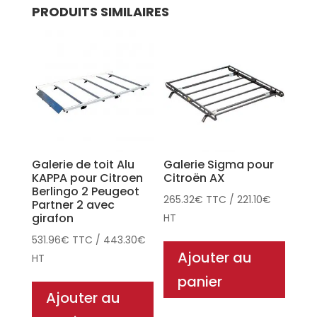
PRODUITS SIMILAIRES
Galerie de toit Alu
Galerie Sigma pour
KAPPA pour Citroen
Citroën AX
Berlingo 2 Peugeot
265.32
€
TTC
/
221.10
€
Partner 2 avec
girafon
HT
531.96
€
TTC
/
443.30
€
Ajouter au
HT
panier
Ajouter au