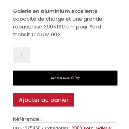
Galerie en
aluminium
excellente
capacité de charge et une grande
robustesse 300×160 cm pour Ford
transit C ou M 00>
quantité
de
Galerie
de
toit
Alu
SUPEROMEGA
Ajouter au panier
pour
Ford
Référence :
transit
C
UGS :
225450
Catégories :
2000
,
Ford
,
Galerie
,