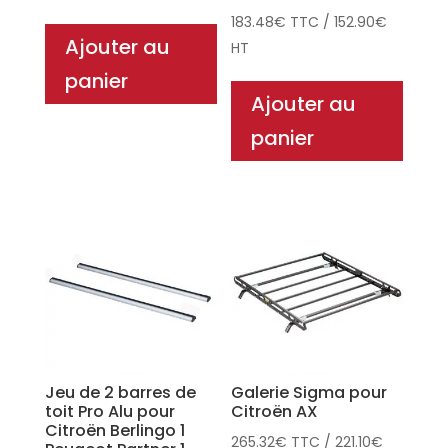
183.48
€
TTC
/
152.90
€
Ajouter au
HT
panier
Ajouter au
panier
Jeu de 2 barres de
Galerie Sigma pour
toit Pro Alu pour
Citroën AX
Citroën Berlingo 1
265.32
€
TTC
/
221.10
€