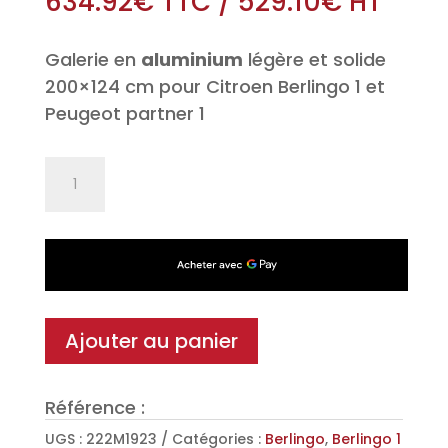
634.92
€
TTC
/
529.10
€
HT
Galerie en
aluminium
légère et solide
200×124 cm pour Citroen Berlingo 1 et
Peugeot partner 1
quantité
de
Galerie
de
toit
Alu
KAPPA
Ajouter au panier
pour
Citroen
Référence :
Berlingo
1
UGS :
222M1923
Catégories :
Berlingo
,
Berlingo 1