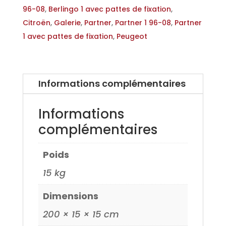
Peugeot
96-08
,
Berlingo 1 avec pattes de fixation
,
Partner
Citroën
,
Galerie
,
Partner
,
Partner 1 96-08
,
Partner
1
1 avec pattes de fixation
,
Peugeot
Informations complémentaires
Informations
complémentaires
Poids
15 kg
Dimensions
200 × 15 × 15 cm