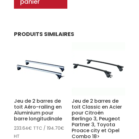
panier
PRODUITS SIMILAIRES
Jeu de 2 barres de
Jeu de 2 barres de
toit Aéro-railing en
toit Classic en Acier
Aluminium pour
pour Citroën
barre longitudinale
Berlingo 3, Peugeot
Partner 3, Toyota
233.64
€
TTC
/
194.70
€
Proace city et Opel
Combo 18>
HT