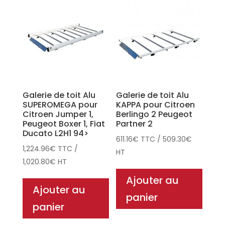
Galerie de toit Alu
Galerie de toit Alu
SUPEROMEGA pour
KAPPA pour Citroen
Citroen Jumper 1,
Berlingo 2 Peugeot
Peugeot Boxer 1, Fiat
Partner 2
Ducato L2H1 94>
611.16
€
TTC
/
509.30
€
1,224.96
€
TTC
/
HT
1,020.80
€
HT
Ajouter au
Ajouter au
panier
panier