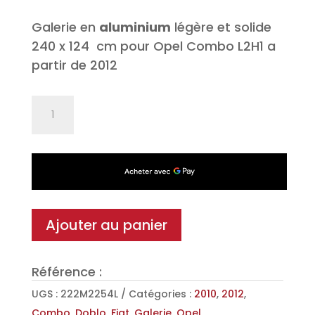
Galerie en
aluminium
légère et solide
240 x 124 cm pour Opel Combo L2H1 a
partir de 2012
quantité
de
Galerie
de
toit
Alu
KAPPA
Ajouter au panier
pour
Opel
Référence :
Combo
L2H1
UGS :
222M2254L
Catégories :
2010
,
2012
,
12>
Combo
,
Doblo
,
Fiat
,
Galerie
,
Opel