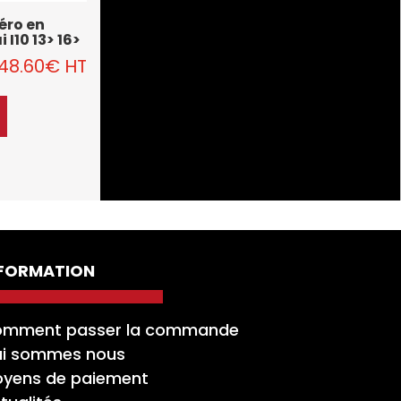
Aéro en
I10 13> 16>
48.60
€
HT
NFORMATION
mment passer la commande
i sommes nous
yens de paiement