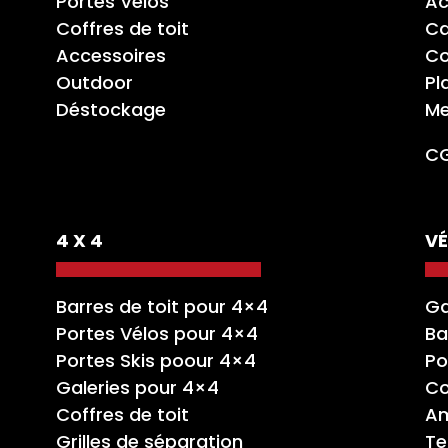
Portes Vélos
Ac
Coffres de toit
Ca
Accessoires
Co
Outdoor
Pl
Déstockage
Me
C
4 X 4
VÉ
Barres de toit pour 4×4
Ga
Portes Vélos pour 4×4
Ba
Portes Skis poour 4×4
Po
Galeries pour 4×4
Co
Coffres de toit
A
Grilles de séparation
Te