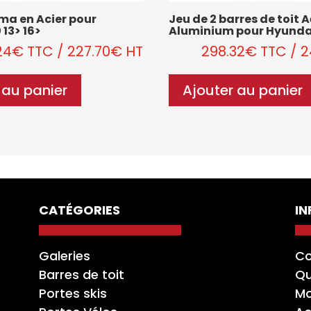
gma en Acier pour
Jeu de 2 barres de toit 
 13> 16>
Aluminium pour Hyundai 
24
€
TTC
/
227.70
€
HT
298.32
€
TTC
/
2
 au panier
Ajouter au panier
CATÉGORIES
I
Galeries
Co
Barres de toit
Qu
Portes skis
Mo