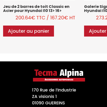
Jeu de 2 barres de toit Classic en
Galerie Si
Acier pour Hyundai I10 13> 16>
Hyundai I10
200.64
€
TTC
/
167.20
€
HT
273.
Ajouter au panier
Ajouter
170 Rue de l’Industrie
ZA visionis 1
01090 GUEREINS