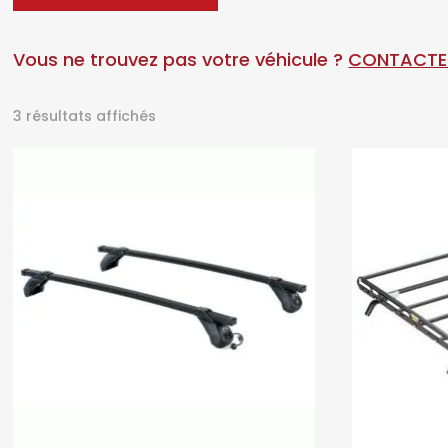
Vous ne trouvez pas votre véhicule ?
CONTACTE
Trié
3 résultats affichés
par
prix
croissant