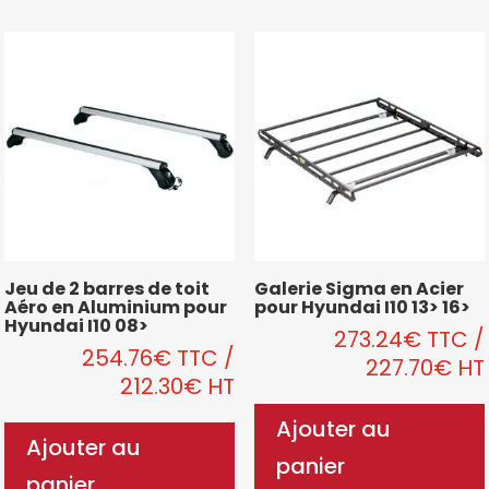
Jeu de 2 barres de toit
Galerie Sigma en Acier
Aéro en Aluminium pour
pour Hyundai I10 13> 16>
Hyundai I10 08>
273.24
€
TTC
/
254.76
€
TTC
/
227.70
€
HT
212.30
€
HT
Ajouter au
Ajouter au
panier
panier