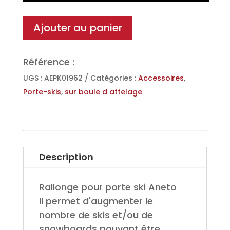
skis
sur
Ajouter au panier
boule
d'attelage
Référence :
UGS :
AEPK01962
Catégories :
Accessoires
,
Porte-skis
,
sur boule d attelage
Description
Rallonge pour porte ski Aneto
Il permet d'augmenter le
nombre de skis et/ou de
snowboards pouvant être