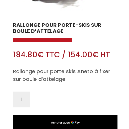
RALLONGE POUR PORTE-SKIS SUR
BOULE D’ATTELAGE
184.80
€
TTC
/
154.00
€
HT
Rallonge pour porte skis Aneto à fixer
sur boule d’attelage
quantité
de
Rallonge
pour
porte-