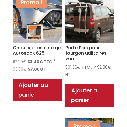
Promo !
Chaussettes à neige
Porte Skis pour
Autosock 625
fourgon utilitaires
van
Le
Le
112.20
€
68.40
€
TTC
/
591.36
€
TTC
/
492.80
€
prix
Le
prix
Le
93.50
€
57.00
€
HT
HT
initial
prix
actuel
prix
était :
initial
est :
actuel
Ajouter au
Ajouter au
112.20€.
était :
68.40€.
est :
panier
93.50€.
57.00€.
panier
Promo !