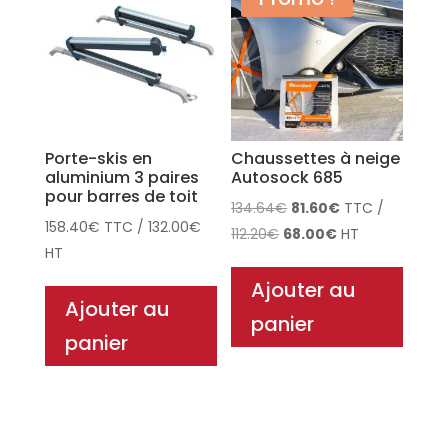
Porte-skis en
Chaussettes à neige
aluminium 3 paires
Autosock 685
pour barres de toit
Le
Le
134.64
€
81.60
€
TTC
/
158.40
€
TTC
/
132.00
€
Le
prix
Le
prix
112.20
€
68.00
€
HT
HT
prix
initial
prix
actuel
initial
était :
actuel
est :
Ajouter au
Ajouter au
était :
134.64€.
est :
81.60€.
panier
112.20€.
68.00€.
panier