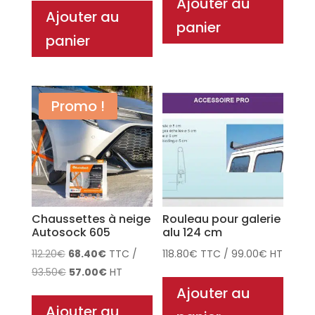
Ajouter au
Ajouter au
panier
panier
Promo !
Chaussettes à neige
Rouleau pour galerie
Autosock 605
alu 124 cm
Le
Le
112.20
€
68.40
€
TTC
/
118.80
€
TTC
/
99.00
€
HT
prix
Le
prix
Le
93.50
€
57.00
€
HT
initial
prix
actuel
prix
Ajouter au
était :
initial
est :
actuel
Ajouter au