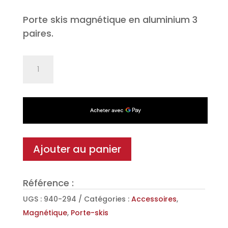
Porte skis magnétique en aluminium 3
paires.
quantité
de
Porte-
skis
Magnétique
en
aluminium
Ajouter au panier
3
paires
Référence :
ou
2
UGS :
940-294
Catégories :
Accessoires
,
surfs
Magnétique
,
Porte-skis