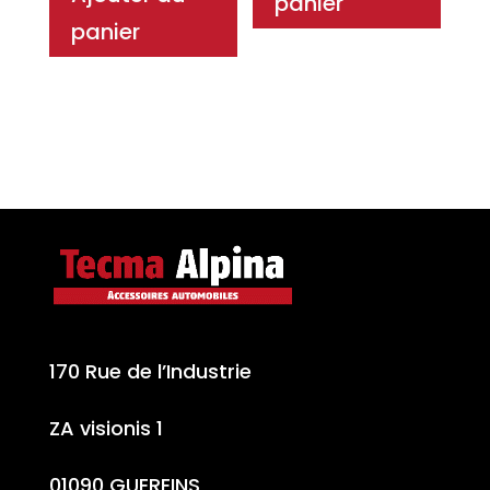
panier
112.20€.
était :
68.40€.
est :
panier
93.50€.
57.00€.
170 Rue de l’Industrie
ZA visionis 1
01090 GUEREINS