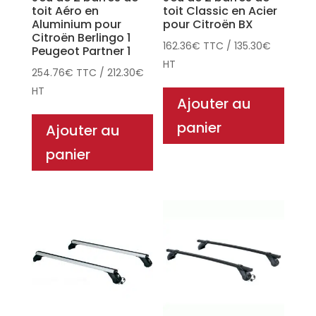
toit Aéro en
toit Classic en Acier
Aluminium pour
pour Citroën BX
Citroën Berlingo 1
162.36
€
TTC
/
135.30
€
Peugeot Partner 1
HT
254.76
€
TTC
/
212.30
€
HT
Ajouter au
panier
Ajouter au
panier