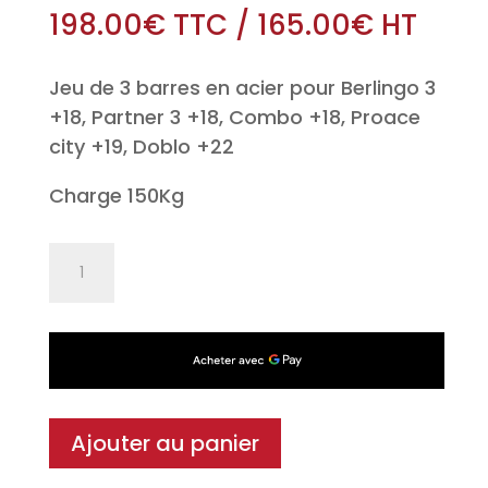
198.00
€
TTC
/
165.00
€
HT
Jeu de 3 barres en acier pour Berlingo 3
+18, Partner 3 +18, Combo +18, Proace
city +19, Doblo +22
Charge 150Kg
quantité
de
Jeu
de
3
barres
en
Ajouter au panier
acier