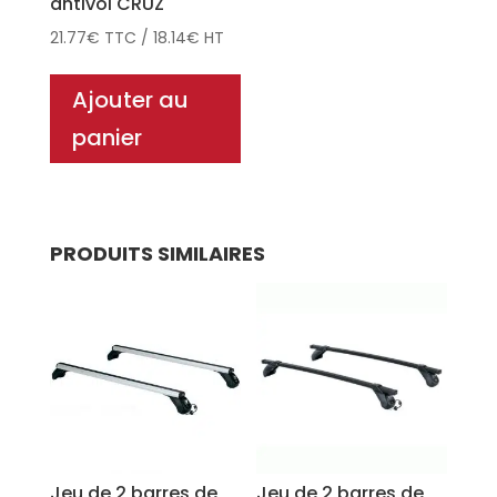
antivol CRUZ
21.77
€
TTC
/
18.14
€
HT
Ajouter au
panier
PRODUITS SIMILAIRES
Jeu de 2 barres de
Jeu de 2 barres de