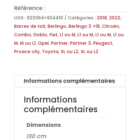
XPRO
Référence :
130
cm
UGS :
923064+934410
Catégories :
2018
,
2022
,
pour
Barres de toit
,
Berlingo
,
Berlingo 3 +18
,
Citroën
,
Berlingo
Combo
,
Doblo
,
Fiat
,
L1 ou M
,
L1 ou M
,
L1 ou M
,
L1 ou
3
M
,
M ou L1
,
Opel
,
Partner
,
Partner 3
,
Peugeot
,
+18,
Proace city
,
Toyota
,
XL ou L2
,
XL ou L2
Partner
3
+18,
Informations complémentaires
Combo
+18,
Informations
Proace
complémentaires
city
+19,
Dimensions
Doblo
+22
130 cm