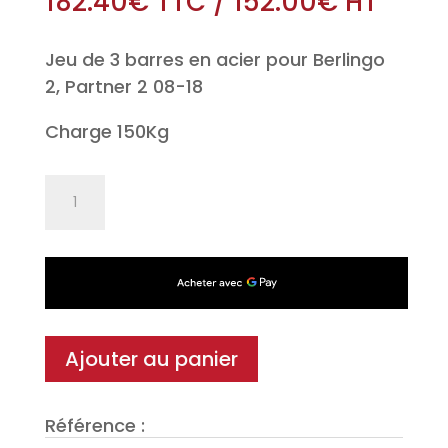
182.40
€
TTC
/
152.00
€
HT
Jeu de 3 barres en acier pour Berlingo
2, Partner 2 08-18
Charge 150Kg
quantité
de
Jeu
de
3
barres
en
Ajouter au panier
acier
XPRO
Référence :
130