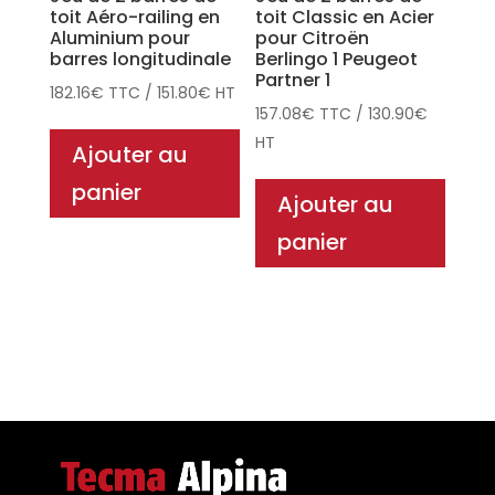
toit Aéro-railing en
toit Classic en Acier
Aluminium pour
pour Citroën
barres longitudinale
Berlingo 1 Peugeot
Partner 1
182.16
€
TTC
/
151.80
€
HT
157.08
€
TTC
/
130.90
€
HT
Ajouter au
panier
Ajouter au
panier