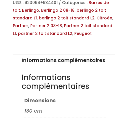
cm
UGS :
923064+934401
Catégories :
Barres de
pour
toit
,
Berlingo
,
Berlingo 2 08-18
,
berlingo 2 toit
Berlingo
standard L1
,
berlingo 2 toit standard L2
,
Citroën
,
2,
Partner
,
Partner 2 08-18
,
Partner 2 toit standard
Partner
L1
,
partner 2 toit standard L2
,
Peugeot
2
08-
18
Informations complémentaires
Informations
complémentaires
Dimensions
130 cm