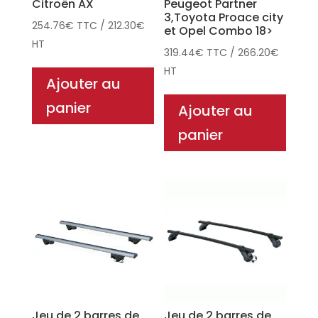
Citroën AX
Peugeot Partner
3,Toyota Proace city
254.76
€
TTC
/
212.30
€
et Opel Combo 18>
HT
319.44
€
TTC
/
266.20
€
HT
Ajouter au
panier
Ajouter au
panier
Jeu de 2 barres de
Jeu de 2 barres de