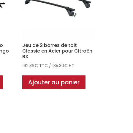
ro
Jeu de 2 barres de toit
ingo
Classic en Acier pour Citroën
BX
162.36
€
TTC
/
135.30
€
HT
Ajouter au panier