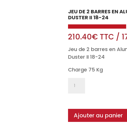
JEU DE 2 BARRES EN A
DUSTER II 18-24
210.40
€
TTC
/
1
Jeu de 2 barres en Alu
Duster II 18-24
Charge 75 Kg
quantité
de
Jeu
de
2
Ajouter au panier
barres