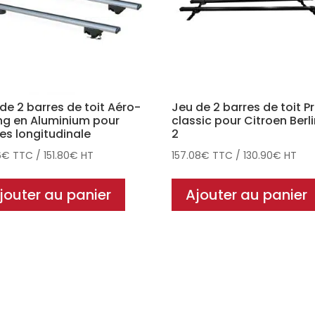
de 2 barres de toit Aéro-
Jeu de 2 barres de toit P
ing en Aluminium pour
classic pour Citroen Berl
es longitudinale
2
6
€
TTC
/
151.80
€
HT
157.08
€
TTC
/
130.90
€
HT
jouter au panier
Ajouter au panier