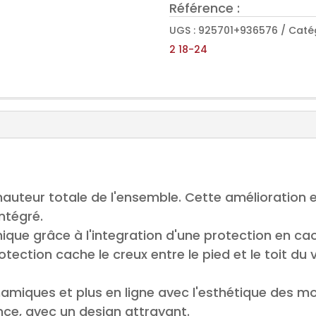
en
Référence :
Aluminium
UGS :
925701+936576
Catég
FIX
2 18-24
108
cm
pour
DACIA
Duster
II
18-
24
a hauteur totale de l'ensemble. Cette amélioratio
intégré.
ique grâce à l'integration d'une protection en ca
otection cache le creux entre le pied et le toit d
amiques et plus en ligne avec l'esthétique des mo
ence, avec un design attrayant.