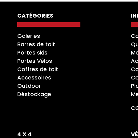
CATÉGORIES
I
Galeries
Co
Barres de toit
Qu
Portes skis
Mo
Portes Vélos
Ac
Coffres de toit
Ca
Accessoires
Co
Outdoor
Pl
Déstockage
Me
C
4 X 4
VÉ