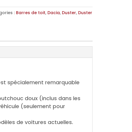
ories :
Barres de toit
,
Dacia
,
Duster
,
Duster
n est spécialement remarquable
outchouc doux (inclus dans les
u véhicule (seulement pour
dèles de voitures actuelles.