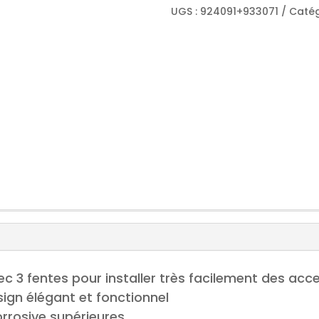
Aluminium
UGS :
924091+933071
Catég
138
cm
pour
Suzuki
Jimny
+18
ec 3 fentes pour installer très facilement des acce
ign élégant et fonctionnel
orrosive supérieures