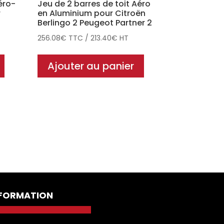
éro-
Jeu de 2 barres de toit Aéro
r
en Aluminium pour Citroën
Berlingo 2 Peugeot Partner 2
256.08
€
TTC
/
213.40
€
HT
Ajouter au panier
NFORMATION