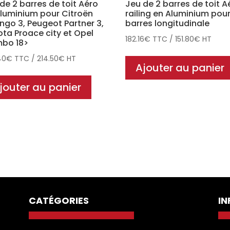
de 2 barres de toit Aéro
Jeu de 2 barres de toit A
luminium pour Citroën
railing en Aluminium pou
ingo 3, Peugeot Partner 3,
barres longitudinale
ta Proace city et Opel
182.16
€
TTC
/
151.80
€
HT
bo 18>
40
€
TTC
/
214.50
€
HT
Ajouter au panier
jouter au panier
CATÉGORIES
I