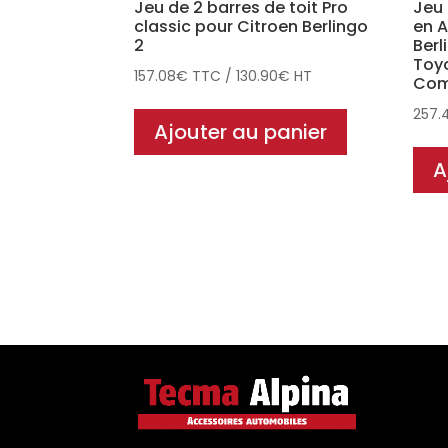
Jeu de 2 barres de toit Pro
Jeu 
classic pour Citroen Berlingo
en A
2
Berl
Toyo
157.08
€
TTC
/
130.90
€
HT
Com
257.
Ajouter au panier
A