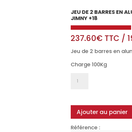
JEU DE 2 BARRES EN A
JIMNY +18
237.60
€
TTC
/
1
Jeu de 2 barres en alu
Charge 100Kg
quantité
de
Jeu
de
2
Ajouter au panier
barres
en
Référence :