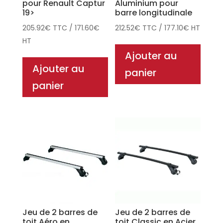
pour Renault Captur
Aluminium pour
19>
barre longitudinale
205.92
€
TTC
/
171.60
€
212.52
€
TTC
/
177.10
€
HT
HT
Ajouter au
Ajouter au
panier
panier
Jeu de 2 barres de
Jeu de 2 barres de
toit Aéro en
toit Classic en Acier