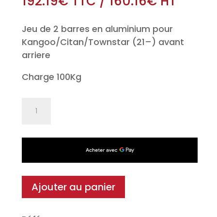
192.19
€
TTC
/
160.16
€
HT
Jeu de 2 barres en aluminium pour
Kangoo/Citan/Townstar (21–) avant
arriere
Charge 100Kg
quantité
de
Jeu
de
2
barres
en
Ajouter au panier
Aluminium
118