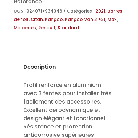
Référence :
cm
pour
UGS :
924071+934346
Catégories :
2021
,
Barres
Kangoo/Citan/Townstar
de toit
,
Citan
,
Kangoo
,
Kangoo Van 3 +21
,
Maxi
,
(21-
Mercedes
,
Renault
,
Standard
-)
avant
arriere
Description
Profil renforcé en aluminium
avec 3 fentes pour installer très
facilement des accessoires.
Excellent aérodynamique et
design élégant et fonctionnel
Résistance et protection
anticorrosive supérieures