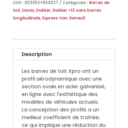
cm
UGS :
923052+934327
Catégories :
Barres de
pour
toit
,
Dacia
,
Dokker
,
Dokker +13 sans barres
Renault
longitudinale
,
Express Van
,
Renault
Express
+21
et
Dacia
Description
Dokker
+13
Les barres de toit Xpro ont un
profil aérodynamique avec une
section ovale en acier galvanisé,
en ligne avec l'esthétique des
modèles de véhicules actuels.
La conception des profils a un
meilleur coefficient de traînée,
ce qui implique une réduction du