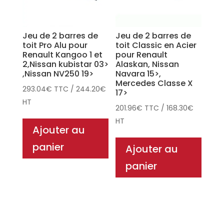
Jeu de 2 barres de
Jeu de 2 barres de
toit Pro Alu pour
toit Classic en Acier
Renault Kangoo 1 et
pour Renault
2,Nissan kubistar 03>
Alaskan, Nissan
,Nissan NV250 19>
Navara 15>,
Mercedes Classe X
293.04
€
TTC
/
244.20
€
17>
HT
201.96
€
TTC
/
168.30
€
HT
Ajouter au
panier
Ajouter au
panier