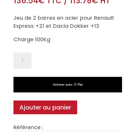
136.54
€
TTC
/
113.78
€
HT
Jeu de 2 barres en acier pour Renault
Express +21 et Dacia Dokker +13
Charge 100Kg
quantité
de
Jeu
de
2
barres
en
Ajouter au panier
acier
XPRO
Référence :
115