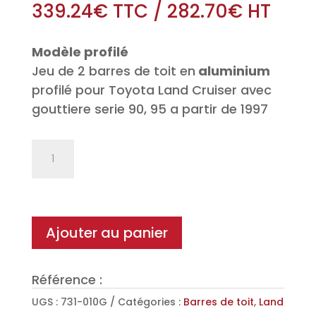
339.24
€
TTC
/
282.70
€
HT
Modèle profilé
Jeu de 2 barres de toit en
aluminium
profilé pour Toyota Land Cruiser avec
gouttiere serie 90, 95 a partir de 1997
quantité
de
Jeu
de
2
Ajouter au panier
barres
de
Référence :
toit
Pro
UGS :
731-010G
Catégories :
Barres de toit
,
Land