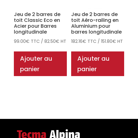
Jeu de 2 barres de
Jeu de 2 barres de
toit Classic Eco en
toit Aéro-railing en
Acier pour Barres
Aluminium pour
longitudinale
barres longitudinale
99.00
€
TTC
/
82.50
€
HT
182.16
€
TTC
/
151.80
€
HT
Ajouter au
Ajouter au
panier
panier