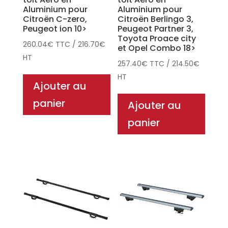
Aluminium pour
Aluminium pour
Citroën C-zero,
Citroën Berlingo 3,
Peugeot ion 10>
Peugeot Partner 3,
Toyota Proace city
260.04
€
TTC
/
216.70
€
et Opel Combo 18>
HT
257.40
€
TTC
/
214.50
€
HT
Ajouter au
panier
Ajouter au
panier