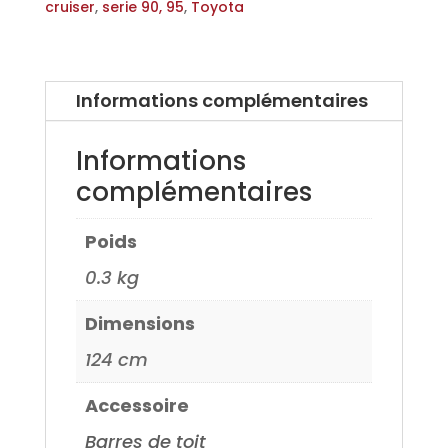
Alu
cruiser
,
serie 90, 95
,
Toyota
XAL-
pro
pour
Informations complémentaires
Toyota
Land
Informations
Cruiser
complémentaires
avec
gouttiere
Poids
serie
90,
0.3 kg
95
Dimensions
97>
124 cm
Accessoire
Barres de toit