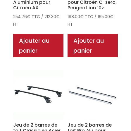
Aluminium pour
pour Citroën C-zero,
Citroën AX
Peugeot ion 10>
254.76
€
TTC
/
212.30
€
198.00
€
TTC
/
165.00
€
HT
HT
Ajouter au
Ajouter au
panier
panier
Jeu de 2 barres de
Jeu de 2 barres de
toit Classic en Acier
toit Pro Alu pour