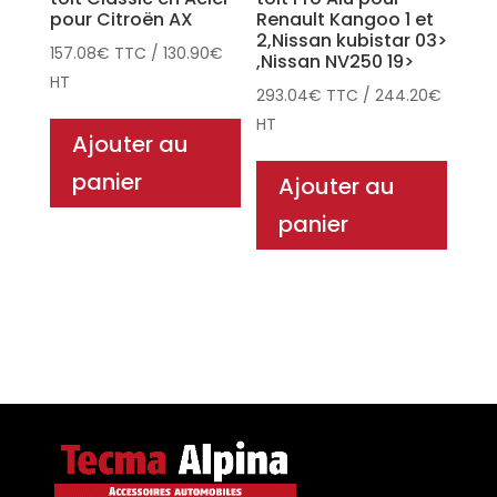
pour Citroën AX
Renault Kangoo 1 et
2,Nissan kubistar 03>
157.08
€
TTC
/
130.90
€
,Nissan NV250 19>
HT
293.04
€
TTC
/
244.20
€
HT
Ajouter au
panier
Ajouter au
panier