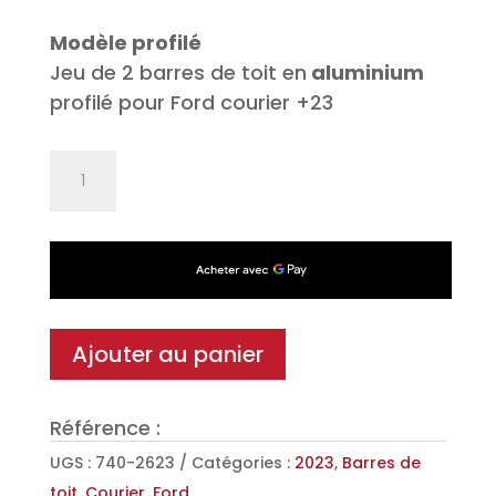
Modèle profilé
Jeu de 2 barres de toit en
aluminium
profilé pour Ford courier +23
quantité
de
Jeu
de
2
barres
de
Ajouter au panier
toit
Pro
Référence :
Alu
XAL-
UGS :
740-2623
Catégories :
2023
,
Barres de
pro
toit
,
Courier
,
Ford