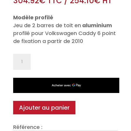
304.92
€
TTC
/
254.10
€
HT
Modèle profilé
Jeu de 2 barres de toit en
aluminium
profilé pour Volkswagen Caddy 6 point
de fixation a partir de 2010
quantité
de
Jeu
de
2
barres
de
Ajouter au panier
toit
Pro
Référence :
Alu