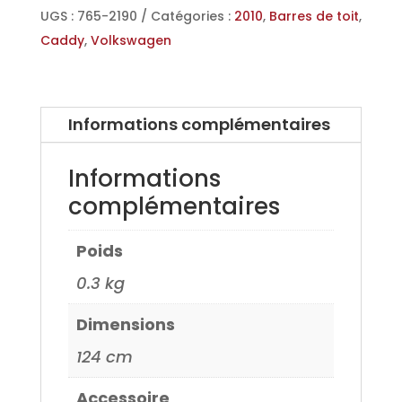
Aero-
UGS :
765-2190
Catégories :
2010
,
Barres de toit
,
pro
Caddy
,
Volkswagen
pour
Volkswagen
Caddy
Informations complémentaires
6
point
Informations
de
complémentaires
fixation
10>
Poids
0.3 kg
Dimensions
124 cm
Accessoire