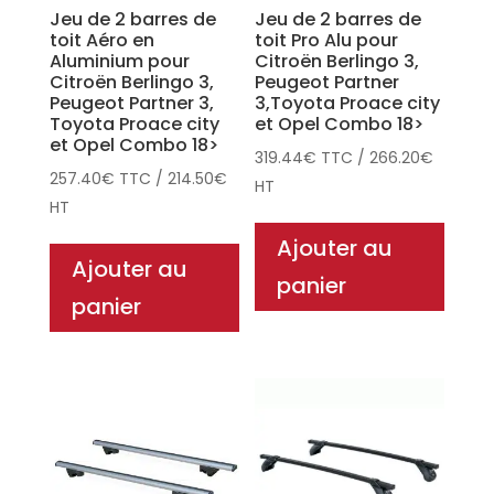
Jeu de 2 barres de
Jeu de 2 barres de
toit Aéro en
toit Pro Alu pour
Aluminium pour
Citroën Berlingo 3,
Citroën Berlingo 3,
Peugeot Partner
Peugeot Partner 3,
3,Toyota Proace city
Toyota Proace city
et Opel Combo 18>
et Opel Combo 18>
319.44
€
TTC
/
266.20
€
257.40
€
TTC
/
214.50
€
HT
HT
Ajouter au
Ajouter au
panier
panier