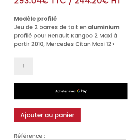
293.04
€
TTC
/
244.20
€
HT
Modèle profilé
Jeu de 2 barres de toit en
aluminium
profilé pour Renault Kangoo 2 Maxi à
partir 2010, Mercedes Citan Maxi 12>
quantité
de
Jeu
de
2
barres
de
Ajouter au panier
toit
Pro
Référence :
Alu