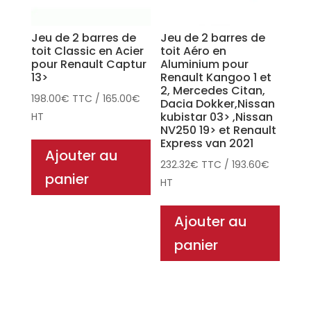
Jeu de 2 barres de
Jeu de 2 barres de
toit Classic en Acier
toit Aéro en
pour Renault Captur
Aluminium pour
13>
Renault Kangoo 1 et
2, Mercedes Citan,
198.00
€
TTC
/
165.00
€
Dacia Dokker,Nissan
kubistar 03> ,Nissan
HT
NV250 19> et Renault
Express van 2021
Ajouter au
232.32
€
TTC
/
193.60
€
panier
HT
Ajouter au
panier