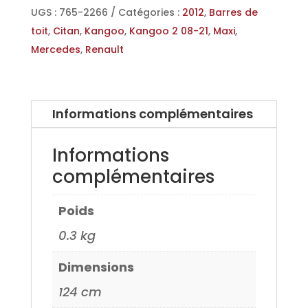
Aero-
UGS :
765-2266
Catégories :
2012
,
Barres de
pro
toit
,
Citan
,
Kangoo
,
Kangoo 2 08-21
,
Maxi
,
pour
Mercedes
,
Renault
Renault
Kangoo
2
Informations complémentaires
Maxi
10>,
Informations
Mercedes
complémentaires
Citan
Maxi
Poids
12>
0.3 kg
Dimensions
124 cm