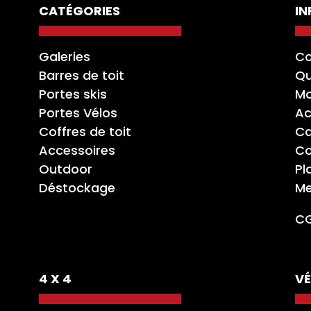
CATÉGORIES
I
Galeries
Co
Barres de toit
Qu
Portes skis
Mo
Portes Vélos
Ac
Coffres de toit
Ca
Accessoires
Co
Outdoor
Pl
Déstockage
Me
C
4 X 4
VÉ