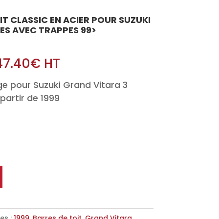
OIT CLASSIC EN ACIER POUR SUZUKI
ES AVEC TRAPPES 99>
47.40
€
HT
e pour Suzuki Grand Vitara 3
partir de 1999
es :
1999
,
Barres de toit
,
Grand Vitara
,