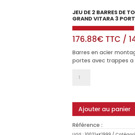
JEU DE 2 BARRES DE T
GRAND VITARA 3 PORT
176.88
€
TTC
/
1
Barres en acier montag
portes avec trappes a 
quantité
de
Jeu
de
2
Ajouter au panier
barres
de
Référence :
toit
UGS :
10021+K1999
Catégori