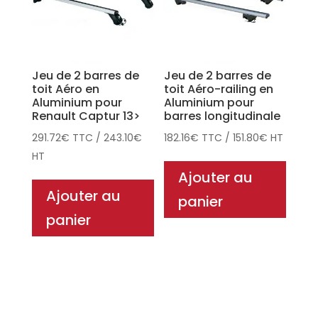
Jeu de 2 barres de
Jeu de 2 barres de
toit Aéro en
toit Aéro-railing en
Aluminium pour
Aluminium pour
Renault Captur 13>
barres longitudinale
291.72
€
TTC
/
243.10
€
182.16
€
TTC
/
151.80
€
HT
HT
Ajouter au
Ajouter au
panier
panier