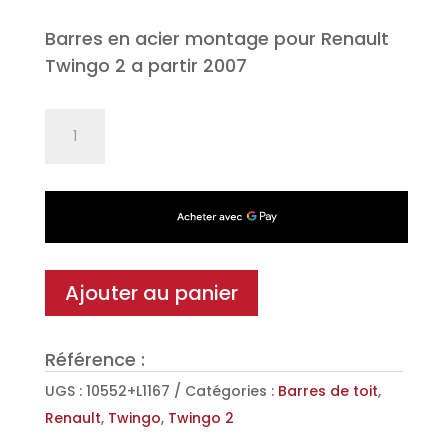
Barres en acier montage pour Renault
Twingo 2 a partir 2007
quantité
de
Jeu
de
2
barres
de
Ajouter au panier
toit
Classic
Référence :
en
Acier
UGS :
10552+L1167
Catégories :
Barres de toit
,
pour
Renault
,
Twingo
,
Twingo 2
Renault