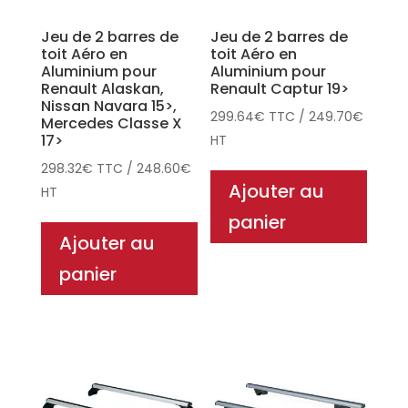
Jeu de 2 barres de
Jeu de 2 barres de
toit Aéro en
toit Aéro en
Aluminium pour
Aluminium pour
Renault Alaskan,
Renault Captur 19>
Nissan Navara 15>,
299.64
€
TTC
/
249.70
€
Mercedes Classe X
17>
HT
298.32
€
TTC
/
248.60
€
Ajouter au
HT
panier
Ajouter au
panier