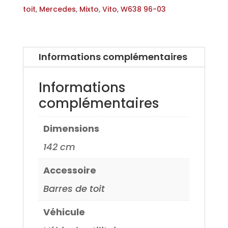
pour
toit
,
Mercedes
,
Mixto
,
Vito
,
W638 96-03
Mercedes
Mixto,
Mercedes
Informations complémentaires
Vito
avec
Informations
rails
complémentaires
96>
Dimensions
142 cm
Accessoire
Barres de toit
Véhicule