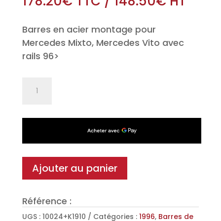
178.20
€
TTC
/
148.50
€
HT
Barres en acier montage pour
Mercedes Mixto, Mercedes Vito avec
rails 96>
quantité
de
Jeu
de
2
barres
de
Ajouter au panier
toit
Classic
Référence :
en
Acier
UGS :
10024+K1910
Catégories :
1996
,
Barres de