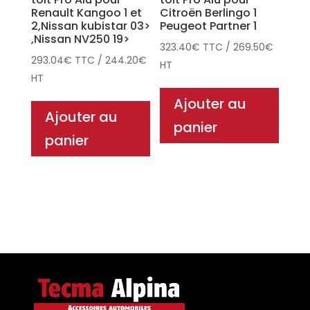
Renault Kangoo 1 et
Citroën Berlingo 1
2,Nissan kubistar 03>
Peugeot Partner 1
,Nissan NV250 19>
323.40
€
TTC
/
269.50
€
293.04
€
TTC
/
244.20
€
HT
HT
Ajouter au
Ajouter au
panier
panier