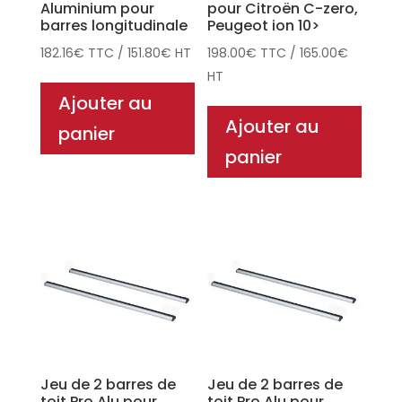
Aluminium pour
pour Citroën C-zero,
barres longitudinale
Peugeot ion 10>
182.16
€
TTC
/
151.80
€
HT
198.00
€
TTC
/
165.00
€
HT
Ajouter au
Ajouter au
panier
panier
Jeu de 2 barres de
Jeu de 2 barres de
toit Pro Alu pour
toit Pro Alu pour