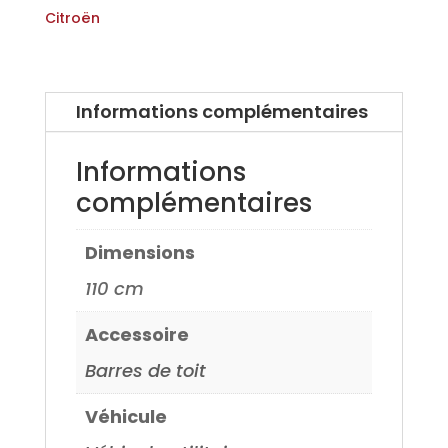
Citroen
Citroën
C4
Cactus
sans
Informations complémentaires
barres
longitudinale
Informations
complémentaires
Dimensions
110 cm
Accessoire
Barres de toit
Véhicule