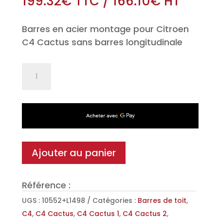
199.32
€
TTC
/
166.10
€
HT
Barres en acier montage pour Citroen
C4 Cactus sans barres longitudinale
quantité
de
Jeu
de
2
barres
de
Ajouter au panier
toit
Classic
Référence :
en
Acier
UGS :
10552+L1498
Catégories :
Barres de toit
,
pour
C4
,
C4 Cactus
,
C4 Cactus 1
,
C4 Cactus 2
,