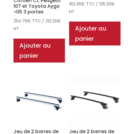
Citroen C1, Peugeot
162.36
€
TTC
/
135.30
€
107 et Toyota Aygo
>05 3 portes
HT
254.76
€
TTC
/
212.30
€
Ajouter au
HT
panier
Ajouter au
panier
Jeu de 2 barres de
Jeu de 2 barres de