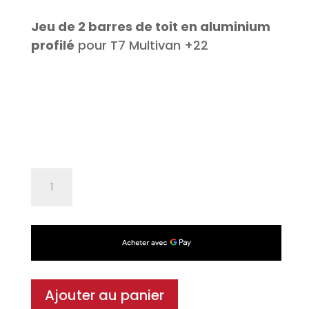
Jeu de 2 barres de toit en aluminium
profilé
pour T7 Multivan +22
quantité
de
Jeu
de
2
barres
de
Ajouter au panier
toit