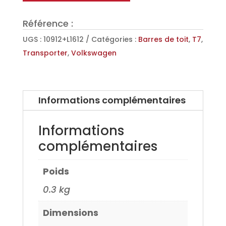
Aéro
Référence :
en
Aluminium
UGS :
10912+L1612
Catégories :
Barres de toit
,
T7
,
pour
Transporter
,
Volkswagen
T7
Multivan
+22
Informations complémentaires
Informations
complémentaires
Poids
0.3 kg
Dimensions