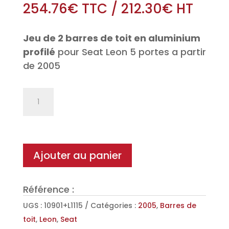
254.76
€
TTC
/
212.30
€
HT
Jeu de 2 barres de toit en aluminium
profilé
pour Seat Leon 5 portes a partir
de 2005
quantité
de
Jeu
de
2
Ajouter au panier
barres
de
Référence :
toit
Aéro
UGS :
10901+L1115
Catégories :
2005
,
Barres de
en
toit
,
Leon
,
Seat