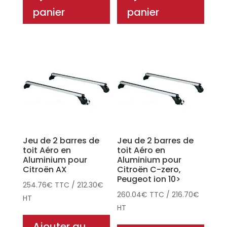
panier
panier
Jeu de 2 barres de
Jeu de 2 barres de
toit Aéro en
toit Aéro en
Aluminium pour
Aluminium pour
Citroën AX
Citroën C-zero,
Peugeot ion 10>
254.76
€
TTC
/
212.30
€
260.04
€
TTC
/
216.70
€
HT
HT
Ajouter au