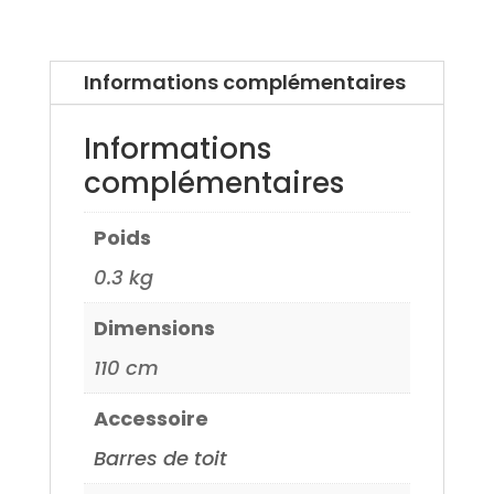
Aluminium
pour
Seat
Informations complémentaires
Leon
5
Informations
portes
complémentaires
05>
Poids
0.3 kg
Dimensions
110 cm
Accessoire
Barres de toit